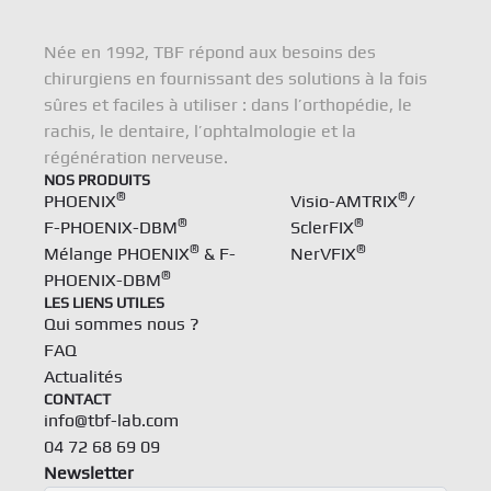
Née en 1992, TBF répond aux besoins des
chirurgiens en fournissant des solutions à la fois
sûres et faciles à utiliser : dans l’orthopédie, le
rachis, le dentaire, l’ophtalmologie et la
régénération nerveuse.
NOS PRODUITS
®
®
PHOENIX
Visio-AMTRIX
/
®
®
F-PHOENIX-DBM
SclerFIX
®
®
Mélange PHOENIX
& F-
NerVFIX
®
PHOENIX-DBM
LES LIENS UTILES
Qui sommes nous ?
FAQ
Actualités
CONTACT
info@tbf-lab.com
04 72 68 69 09
Newsletter