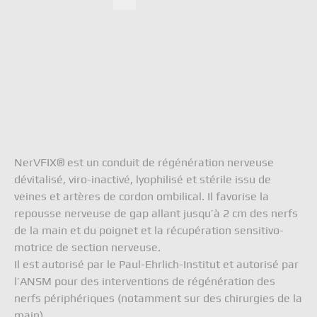
Act
Rechercher
Doc
Con
TBF 
6 rue
Fran
NerVFIX® est un conduit de régénération nerveuse
tél. 
dévitalisé, viro-inactivé, lyophilisé et stérile issu de
info
veines et artères de cordon ombilical. Il favorise la
Ment
repousse nerveuse de gap allant jusqu’à 2 cm des nerfs
Polit
de la main et du poignet et la récupération sensitivo-
motrice de section nerveuse.
Il est autorisé par le Paul-Ehrlich-Institut et autorisé par
l’ANSM pour des interventions de régénération des
nerfs périphériques (notamment sur des chirurgies de la
main).