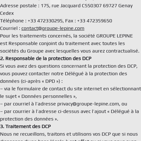
Act
Adresse postale : 175, rue Jacquard CS50307 69727 Genay
Rechercher
Cedex
Doc
Téléphone : +33 472330295, Fax : +33 472359650
Courriel :
contact@groupe-lepine.com
Pour les traitements concernés, la société GROUPE LEPINE
Con
est Responsable conjoint du traitement avec toutes les
sociétés du Groupe avec lesquelles vous aurez contractualisé.
TBF 
2. Responsable de la protection des DCP
6 rue
Si vous avez des questions concernant la protection des DCP,
Fran
vous pouvez contacter notre Délégué à la protection des
tél. 
données (ci-après « DPD ») :
info
– via le formulaire de contact du site internet en sélectionnant
Ment
le sujet « Données personnelles »,
Polit
– par courriel à l’adresse privacy@groupe-lepine.com, ou
– par courrier à l’adresse ci-dessus avec l’ajout « Délégué à la
protection des données ».
3. Traitement des DCP
Nous ne recueillons, traitons et utilisons vos DCP que si nous