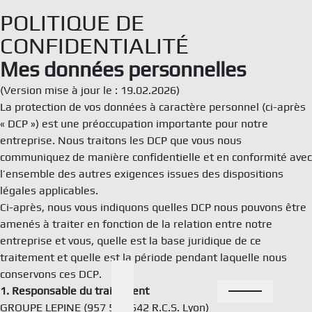
Aller
POLITIQUE DE
au
CONFIDENTIALITÉ
contenu
Mes données personnelles
(Version mise à jour le : 19.02.2026)
La protection de vos données à caractère personnel (ci-après
Ort
« DCP ») est une préoccupation importante pour notre
entreprise. Nous traitons les DCP que vous nous
Den
communiquez de manière confidentielle et en conformité avec
l’ensemble des autres exigences issues des dispositions
légales applicables.
Oph
Ci-après, nous vous indiquons quelles DCP nous pouvons être
amenés à traiter en fonction de la relation entre notre
Ner
entreprise et vous, quelle est la base juridique de ce
traitement et quelle est la période pendant laquelle nous
Qui
conservons ces DCP.
1. Responsable du traitement
GROUPE LEPINE (957 503 642 R.C.S. Lyon)