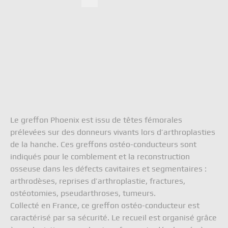
Act
Rechercher
Doc
Con
TBF 
6 rue
Fran
Le greffon Phoenix est issu de têtes fémorales
tél. 
prélevées sur des donneurs vivants lors d’arthroplasties
info
de la hanche. Ces greffons ostéo-conducteurs sont
Ment
indiqués pour le comblement et la reconstruction
Polit
osseuse dans les défects cavitaires et segmentaires :
arthrodèses, reprises d’arthroplastie, fractures,
ostéotomies, pseudarthroses, tumeurs.
Collecté en France, ce greffon ostéo-conducteur est
caractérisé par sa sécurité. Le recueil est organisé grâce