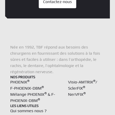
Contactez-nous
Née en 1992, TBF répond aux besoins des
chirurgiens en fournissant des solutions à la fois
sûres et faciles à utiliser : dans l’orthopédie, le
rachis, le dentaire, l’ophtalmologie et la
régénération nerveuse.
NOS PRODUITS
®
®
PHOENIX
Visio-AMTRIX
/
®
®
F-PHOENIX-DBM
SclerFIX
®
®
Mélange PHOENIX
& F-
NerVFIX
®
PHOENIX-DBM
LES LIENS UTILES
Qui sommes nous ?