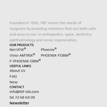
Founded in 1992, TBF meets the needs of
surgeons by providing solutions that are both safe
and easy to use: in orthopedics, spine, dentistry,
ophthalmology and nerve regeneration.
OUR PRODUCTS
®
®
NerVFIX
Phoenix
®
®
Visio-AMTRIX
PHOENIX-FDBM
®
F-PHOENIX-DBM
USEFUL LINKS
About Us
FAQ
New
CONTACT
info@tbf-lab.com
04 72 68 69 09
Newsletter