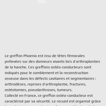
Ne
Search
Doc
Con
TBF 
6 rue
Fran
Le greffon Phoenix est issu de têtes fémorales
tél. 
prélevées sur des donneurs vivants lors d’arthroplasties
info
de la hanche. Ces greffons ostéo-conducteurs sont
Term
indiqués pour le comblement et la reconstruction
Priva
osseuse dans les défects cavitaires et segmentaires :
arthrodèses, reprises d’arthroplastie, fractures,
ostéotomies, pseudarthroses, tumeurs.
Collecté en France, ce greffon ostéo-conducteur est
caractérisé par sa sécurité. Le recueil est organisé grâce