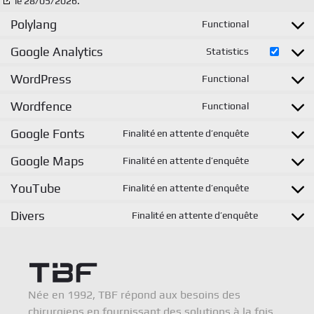
le 28/05/2026.
Polylang
Functional
Consent
to
Google Analytics
Statistics
Consent
service
to
WordPress
Functional
polylang
Consent
service
to
Wordfence
Functional
google-
Consent
service
analytics
to
Google Fonts
Finalité en attente d’enquête
wordpress
Consent
service
to
Google Maps
Finalité en attente d’enquête
wordfence
Consent
service
to
YouTube
Finalité en attente d’enquête
google-
Consent
service
fonts
to
Divers
Finalité en attente d’enquête
google-
Consent
service
maps
to
youtube
service
divers
Née en 1992, TBF répond aux besoins des
chirurgiens en fournissant des solutions à la fois