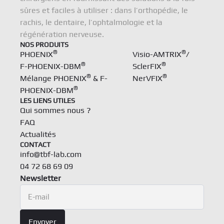
sûres et faciles à utiliser : dans l’orthopédie, le
rachis, le dentaire, l’ophtalmologie et la
régénération nerveuse.
NOS PRODUITS
®
®
PHOENIX
Visio-AMTRIX
/
®
®
F-PHOENIX-DBM
SclerFIX
®
®
Mélange PHOENIX
& F-
NerVFIX
®
PHOENIX-DBM
LES LIENS UTILES
Qui sommes nous ?
FAQ
Actualités
CONTACT
info@tbf-lab.com
04 72 68 69 09
Newsletter
Newsletter
E-mail
Envoyer