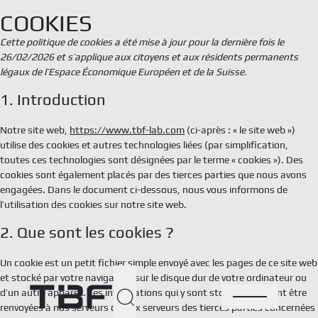
Aller
COOKIES
au
contenu
Cette politique de cookies a été mise à jour pour la dernière fois le
26/02/2026 et s’applique aux citoyens et aux résidents permanents
légaux de l’Espace Économique Européen et de la Suisse.
1. Introduction
Ort
Notre site web,
https://www.tbf-lab.com
(ci-après : « le site web »)
utilise des cookies et autres technologies liées (par simplification,
Den
toutes ces technologies sont désignées par le terme « cookies »). Des
cookies sont également placés par des tierces parties que nous avons
engagées. Dans le document ci-dessous, nous vous informons de
Oph
l’utilisation des cookies sur notre site web.
2. Que sont les cookies ?
Ner
Un cookie est un petit fichier simple envoyé avec les pages de ce site web
et stocké par votre navigateur sur le disque dur de votre ordinateur ou
Qui
d’un autre appareil. Les informations qui y sont stockées peuvent être
renvoyées à nos serveurs ou aux serveurs des tierces parties concernées