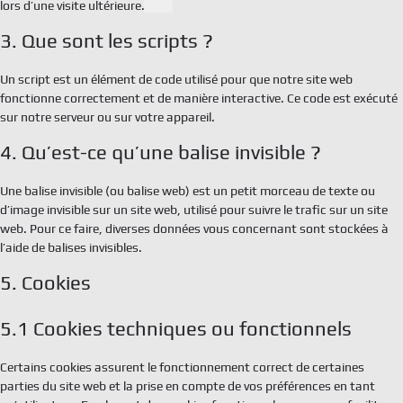
Act
lors d’une visite ultérieure.
Rechercher
3. Que sont les scripts ?
Doc
Un script est un élément de code utilisé pour que notre site web
fonctionne correctement et de manière interactive. Ce code est exécuté
Con
sur notre serveur ou sur votre appareil.
4. Qu’est-ce qu’une balise invisible ?
TBF 
6 rue
Une balise invisible (ou balise web) est un petit morceau de texte ou
Fran
d’image invisible sur un site web, utilisé pour suivre le trafic sur un site
tél. 
web. Pour ce faire, diverses données vous concernant sont stockées à
info
l’aide de balises invisibles.
Ment
5. Cookies
Polit
5.1 Cookies techniques ou fonctionnels
Certains cookies assurent le fonctionnement correct de certaines
parties du site web et la prise en compte de vos préférences en tant