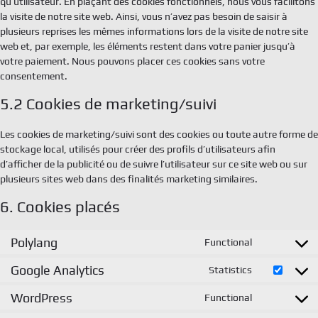
qu’utilisateur. En plaçant des cookies fonctionnels, nous vous facilitons
la visite de notre site web. Ainsi, vous n’avez pas besoin de saisir à
plusieurs reprises les mêmes informations lors de la visite de notre site
web et, par exemple, les éléments restent dans votre panier jusqu’à
votre paiement. Nous pouvons placer ces cookies sans votre
consentement.
5.2 Cookies de marketing/suivi
Les cookies de marketing/suivi sont des cookies ou toute autre forme de
stockage local, utilisés pour créer des profils d’utilisateurs afin
d’afficher de la publicité ou de suivre l’utilisateur sur ce site web ou sur
plusieurs sites web dans des finalités marketing similaires.
6. Cookies placés
Polylang
Functional
Consent
to
Google Analytics
Statistics
Consent
service
to
polylang
WordPress
Functional
Consent
service