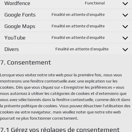
to
google-
Wordfence
Functional
Consent
service
analytics
to
wordpress
Google Fonts
Finalité en attente d’enquête
Consent
service
to
wordfence
Google Maps
Finalité en attente d’enquête
Consent
service
to
google-
YouTube
Finalité en attente d’enquête
Consent
service
fonts
to
google-
Divers
Finalité en attente d’enquête
Consent
service
maps
to
youtube
7. Consentement
service
divers
Lorsque vous visitez notre site web pour la première fois, nous vous
montrerons une fenêtre contextuelle avec une explication sur les
cookies. Dès que vous cliquez sur « Enregistrer les préférences » vous
nous autorisez à utiliser les catégories de cookies et d’extensions que
vous avez sélectionnés dans la fenêtre contextuelle, comme décrit dans
la présente politique de cookies. Vous pouvez désactiver l’utilisation des
cookies via votre navigateur, mais veuillez noter que notre site web
pourrait ne plus fonctionner correctement.
7.1 Gérez vos réglages de consentement